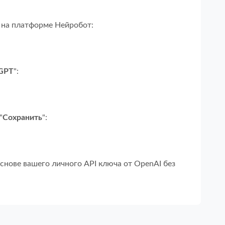
 на платформе Нейробот:
tGPT
":
"
Сохранить
":
основе вашего личного API ключа от OpenAI без