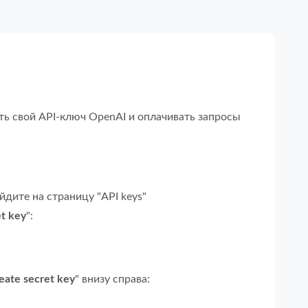
ть свой API-ключ OpenAI и оплачивать запросы
дите на страницу "API keys"
t key
":
eate secret key
" внизу справа: