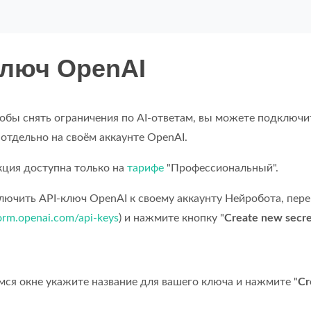
ключ OpenAI
тобы снять ограничения по AI-ответам, вы можете подключи
 отдельно на своём аккаунте OpenAI.
ция доступна только на
тарифе
"Профессиональный".
ючить API-ключ OpenAI к своему аккаунту Нейробота, перей
form.openai.com/api-keys
) и нажмите кнопку "
Create new secre
ся окне укажите название для вашего ключа и нажмите "
Cr